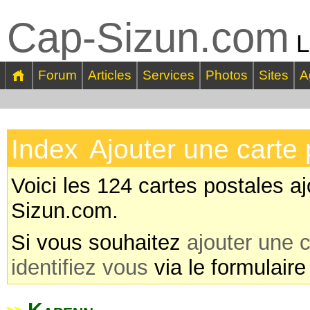
Cap-Sizun.com
L
Forum
Articles
Services
Photos
Sites
A
Index
Ajouter une carte 
Voici les 124 cartes postales aj
Sizun.com.
Si vous souhaitez
ajouter une c
identifiez vous
via le formulaire
Kapenn